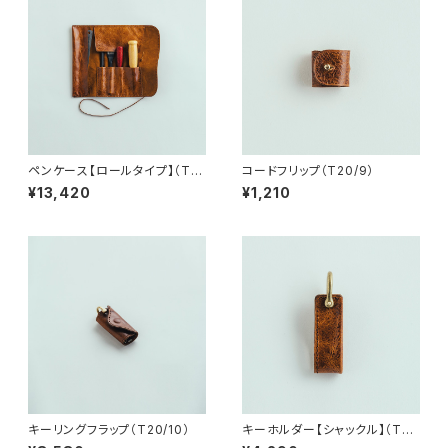
ペンケース【ロールタイプ】（T2
コードフリップ（T20/9）
0/6）
¥13,420
¥1,210
キーリングフラップ（T20/10）
キーホルダー【シャックル】（T2
0/11）