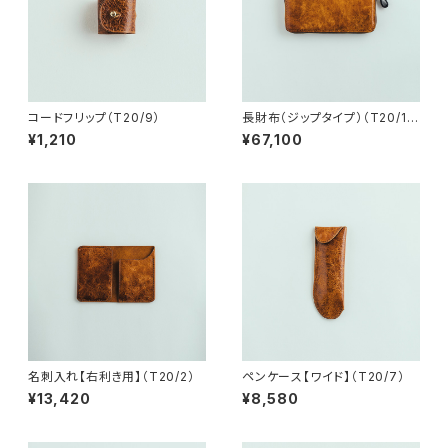
コードフリップ（T20/9）
長財布（ジップタイプ）（T20/1
3）
¥1,210
¥67,100
名刺入れ【右利き用】（T20/2）
ペンケース【ワイド】（T20/7）
¥13,420
¥8,580